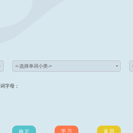
单词字母；
学 习
返 回
确 定