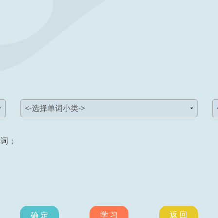
单词；
学 习
返 回
确 定